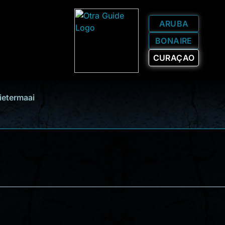
ARUBA
BONAIRE
CURAÇAO
ietermaai