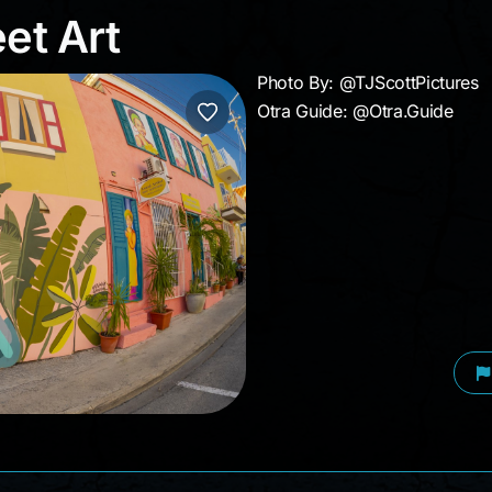
reet Art
et Art
Photo By: @TJScottPictures
Otra Guide: @Otra.Guide